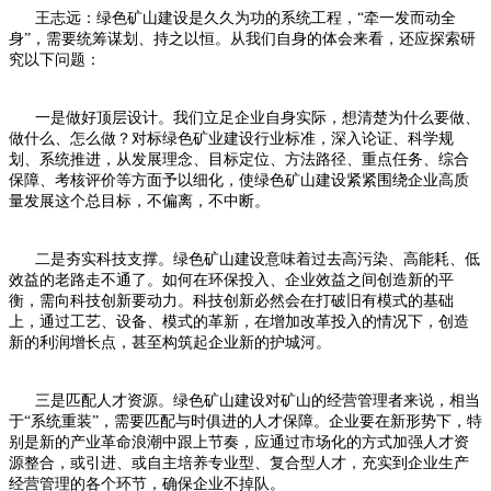
王志远：绿色矿山建设是久久为功的系统工程，“牵一发而动全
身”，需要统筹谋划、持之以恒。从我们自身的体会来看，还应探索研
究以下问题：
一是做好顶层设计。我们立足企业自身实际，想清楚为什么要做、
做什么、怎么做？对标绿色矿业建设行业标准，深入论证、科学规
划、系统推进，从发展理念、目标定位、方法路径、重点任务、综合
保障、考核评价等方面予以细化，使绿色矿山建设紧紧围绕企业高质
量发展这个总目标，不偏离，不中断。
二是夯实科技支撑。绿色矿山建设意味着过去高污染、高能耗、低
效益的老路走不通了。如何在环保投入、企业效益之间创造新的平
衡，需向科技创新要动力。科技创新必然会在打破旧有模式的基础
上，通过工艺、设备、模式的革新，在增加改革投入的情况下，创造
新的利润增长点，甚至构筑起企业新的护城河。
三是匹配人才资源。绿色矿山建设对矿山的经营管理者来说，相当
于“系统重装”，需要匹配与时俱进的人才保障。企业要在新形势下，特
别是新的产业革命浪潮中跟上节奏，应通过市场化的方式加强人才资
源整合，或引进、或自主培养专业型、复合型人才，充实到企业生产
经营管理的各个环节，确保企业不掉队。