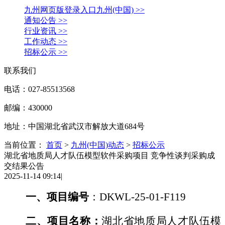
九州网页版登录入口九州(中国)
>>
通知公告
>>
行业资讯
>>
工作动态
>>
招标公示
>>
联系我们
电话：027-85513568
邮编：430000
地址：中国湖北省武汉市解放大道684号
当前位置：
首页
>
九州(中国)动态
>
招标公示
湖北省地质局人才队伍模型软件采购项目 竞争性谈判采购成
交结果公告
2025-11-14 09:14
|
一、项目编号
：
DKWL-25-01-F119
二、项目名称：
湖北省地质局人才队伍模