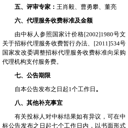
五、评审专家：
王肖毅、曹勇攀、董亮
六、代理服务收费标准及金额
由中标人参照国家计价格
[2002]1980号文
关于招标代理服务收费暂行办法、[2011]534号
国家发改委调整招标代理服务收费标准向采购
代理机构支付服务费。
七、公告期限
自本公告发布之日起
1个工作日
。
八、其他补充事宜
有关投标人对中标结果如有异议，可在中
标公告发布之日起七个工作日内，以书面形式