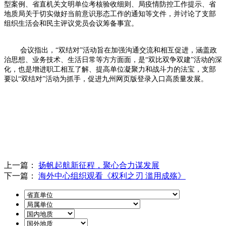
型案例、省直机关文明单位考核验收细则、局疫情防控工作提示、省
地质局关于切实做好当前意识形态工作的通知等文件，并讨论了支部
组织生活会和民主评议党员会议筹备事宜。
会议指出，“双结对”活动旨在加强沟通交流和相互促进，涵盖政
治思想、业务技术、生活日常等方方面面，是“双比双争双建”活动的深
化，也是增进职工相互了解、提高单位凝聚力和战斗力的法宝，支部
要以“双结对”活动为抓手，促进九州网页版登录入口高质量发展。
上一篇：
扬帆起航新征程，聚心合力谋发展
下一篇：
海外中心组织观看《权利之刃 滥用成殇》